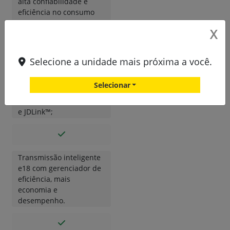
alta confiabilidade e
eficiência no consumo
de combustível;
X
Selecione a unidade mais próxima a você.
Pacote de tecnologia
integrada, contemplando
Selecionar
o Automation 4.0,
manobras de cabeceira,
e JDLink™;
Transmissão inteligente
e18 com gerenciador de
eficiência, mais
economia e
desempenho.