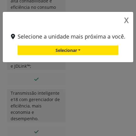
alta confiabilidade e
eficiência no consumo
de combustível;
X
Selecione a unidade mais próxima a você.
Pacote de tecnologia
integrada, contemplando
Selecionar
o Automation 4.0,
manobras de cabeceira,
e JDLink™;
Transmissão inteligente
e18 com gerenciador de
eficiência, mais
economia e
desempenho.