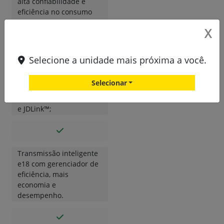
alta confiabilidade e
eficiência no consumo
de combustível;
X
Selecione a unidade mais próxima a você.
Pacote de tecnologia
integrada, contemplando
Selecionar
o Automation 4.0,
manobras de cabeceira,
e JDLink™;
Transmissão inteligente
e18 com gerenciador de
eficiência, mais
economia e
desempenho.